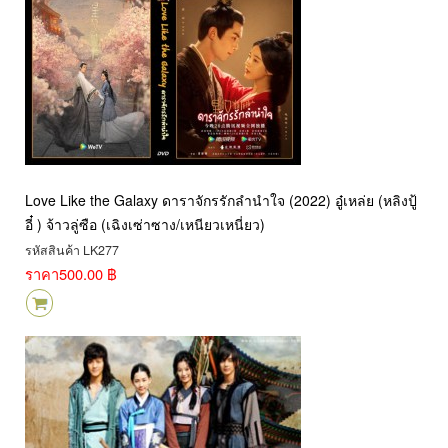
Love Like the Galaxy ดาราจักรรักลำนำใจ (2022) อู๋เหล่ย (หลิงปู้
อี๋ ) จ้าวลู่ซือ (เฉิงเซ่าซาง/เหนียวเหนี่ยว)
รหัสสินค้า LK277
ราคา
500.00 ฿