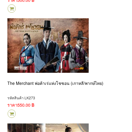
The Merchant พ่อค้าเร่แห่งโชซอน (เกาหลี/พากษ์ไทย)
รหัสสินค้า LK273
ราคา
550.00 ฿