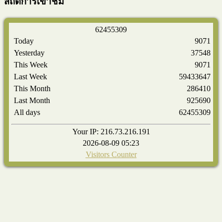
สถิติการเข้าชม
6
2
4
5
5
3
0
9
Today
9071
Yesterday
37548
This Week
9071
Last Week
59433647
This Month
286410
Last Month
925690
All days
62455309
Your IP: 216.73.216.191
2026-08-09 05:23
Visitors Counter