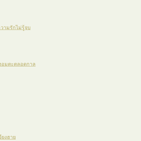
วามรักไม่รู้จบ
กทุ่งอมตะตลอดกาล
จียงฮาย