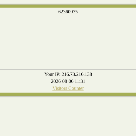
6
2
3
6
0
9
7
5
Your IP: 216.73.216.138
2026-08-06 11:31
Visitors Counter