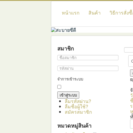
หน้าแรก
สินค้า
วิธีการสั่งซื
สมาชิก
s
จำการเข้าระบบ
จ
ว
ช
ลืมรหัสผ่าน?
ร
ลืมชื่อผู้ใช้?
ห
สมัครสมาชิก
ท
หมวดหมู่สินค้า