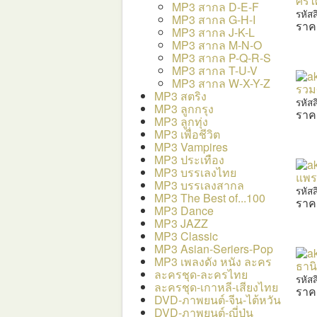
ศรีไ
MP3 สากล D-E-F
รหัส
MP3 สากล G-H-I
ราค
MP3 สากล J-K-L
MP3 สากล M-N-O
MP3 สากล P-Q-R-S
MP3 สากล T-U-V
MP3 สากล W-X-Y-Z
รวมศ
MP3 สตริง
รหัส
MP3 ลูกกรุง
ราค
MP3 ลูกทุ่ง
MP3 เพื่อชีวิต
MP3 Vampires
MP3 ประเทือง
MP3 บรรเลงไทย
แพรว
MP3 บรรเลงสากล
รหัส
MP3 The Best of...100
ราค
MP3 Dance
MP3 JAZZ
MP3 Classic
MP3 Asian-Seriers-Pop
MP3 เพลงดัง หนัง ละคร
ธาน
ละครชุด-ละครไทย
รหัส
ละครชุด-เกาหลี-เสียงไทย
ราค
DVD-ภาพยนต์-จีน-ไต้หวัน
DVD-ภาพยนต์-ญี่ปุ่น