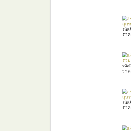
สุเท
รหัส
ราค
รวม
รหัส
ราค
สุนท
รหัส
ราค