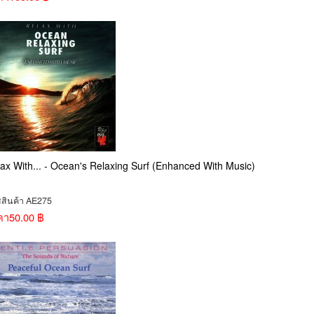
ax With... - Ocean's Relaxing Surf (Enhanced With Music)
สสินค้า AE275
คา
50.00 ฿