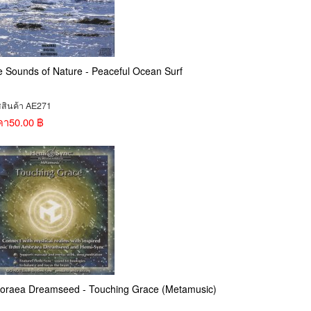
 Sounds of Nature - Peaceful Ocean Surf
สสินค้า AE271
คา
50.00 ฿
oraea Dreamseed - Touching Grace (Metamusic)