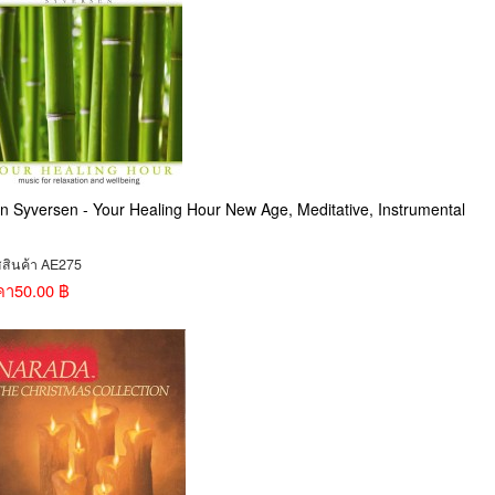
n Syversen - Your Healing Hour New Age, Meditative, Instrumental
สสินค้า AE275
คา
50.00 ฿