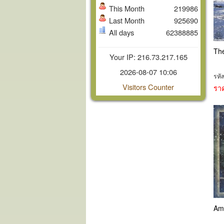
This Month
219986
Last Month
925690
All days
62388885
The
Your IP: 216.73.217.165
2026-08-07 10:06
รหั
Visitors Counter
รา
Am