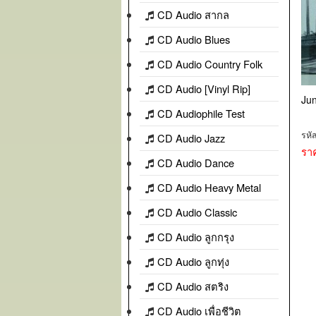
CD Audio สากล
CD Audio Blues
CD Audio Country Folk
CD Audio [Vinyl Rip]
Jun
CD Audiophile Test
รหั
CD Audio Jazz
รา
CD Audio Dance
CD Audio Heavy Metal
CD Audio Classic
CD Audio ลูกกรุง
CD Audio ลูกทุ่ง
CD Audio สตริง
CD Audio เพื่อชีวิต