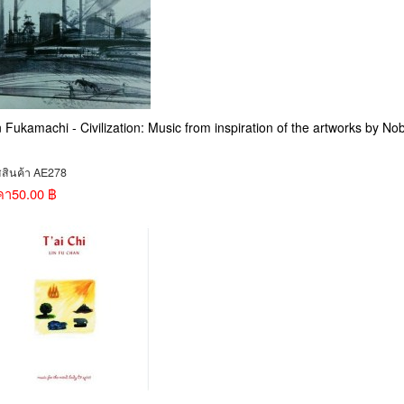
 Fukamachi - Civilization: Music from inspiration of the artworks by No
สสินค้า AE278
คา
50.00 ฿