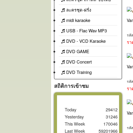
ละครชุด-ฝรั่ง
midi karaoke
Va
USB - Flac Wav MP3
รหั
DVD - VCD Karaoke
รา
DVD GAME
DVD Concert
Va
DVD Training
รหั
สถิติการเข้าชม
รา
Today
29412
Va
Yesterday
31246
This Week
170046
รหั
Last Week
59201966