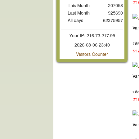
รา
This Month
207058
Last Month
925690
All days
62375957
Va
Your IP: 216.73.217.95
รหั
2026-08-06 23:40
รา
Visitors Counter
Va
รหั
รา
Va